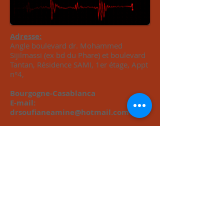
Adresse:
Angle boulevard dr. Mohammed
Sijilmassi (ex bd du Phare) et boulevard
Tantan, Résidence SAMI, 1er étage, Appt
n°4,
Bourgogne-Casablanca
E-mail:
drsoufianeamine@hotmail.com
Tel:
0522365555
/ Urgences:
0659394040
Lun - Ven 8h00 - 19h00
Sam 8h00 - 13h00
Dim Fermé
CONTACT/RENDEZ-VOUS