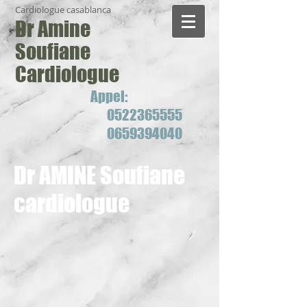
Cardiologue casablanca
Dr Amine
Soufiane
Cardiologue
Appel:
0522365555
0659394040
Dr AMINE Soufiane
cardiologue