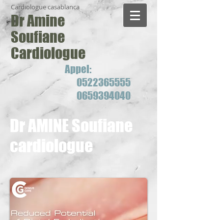
Cardiologue casablanca
Dr Amine
Soufiane
Cardiologue
Appel:
0522365555
0659394040
Dr AMINE Soufiane
cardiologue