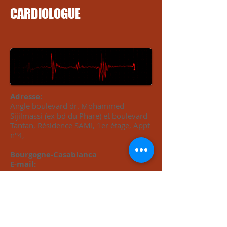
CARDIOLOGUE
Adresse:
Angle boulevard dr. Mohammed
Sijilmassi (ex bd du Phare) et boulevard
Tantan, Résidence SAMI, 1er étage, Appt
n°4,
Bourgogne-Casablanca
E-mail:
drsoufianeamine@hotmail.com
Tel:
0522365555
/ Urgences:
0659394040
Lun - Ven 8h00 - 19h00
Sam 8h00 - 13h00