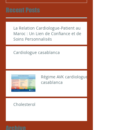
Recent Posts
La Relation Cardiologue-Patient au
Maroc : Un Lien de Confiance et de
Soins Personnalisés
Cardiologue casablanca
Régime AVK cardiologue
casablanca
Cholesterol
Archive