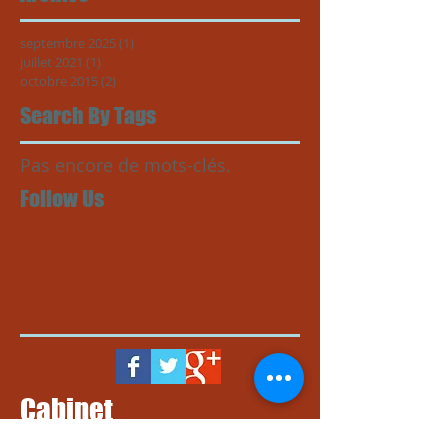
septembre 2025
(1)
1 post
juillet 2021
(1)
1 post
octobre 2015
(2)
2 posts
Search By Tags
Pas encore de mots-clés.
Follow Us
Cabinet
Dr Amine Soufiane