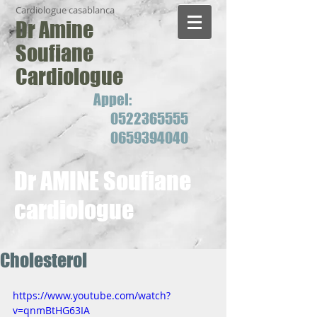
Cardiologue casablanca
Dr Amine
Soufiane
Cardiologue
Appel:
0522365555
0659394040
Dr AMINE Soufiane
cardiologue
Cholesterol
https://www.youtube.com/watch?
v=qnmBtHG63IA